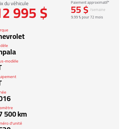
ix du véhicule
Paiement approximatif*
12 995 $
55 $
/semaine
9.99 % pour 72 mois
rque
hevrolet
dèle
mpala
us-modèle
T
uipement
T
née
016
omètre
7 500 km
méro d'unité