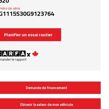
620
méro de série
G1115S30G9123764
Planifier un essai routier
mander le rapport
Demande de financement
Obtenir la valeur de mon véhicule