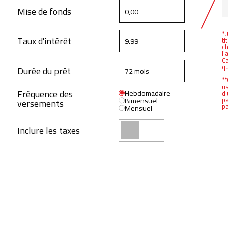
Mise de fonds
*U
Taux d'intérêt
ti
ch
l’
Ca
q
Durée du prêt
**
us
Fréquence des
Hebdomadaire
d'
Bimensuel
pa
versements
pa
Mensuel
Inclure les taxes