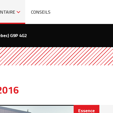
ENTAIRE
CONSEILS
ébec) G9P 4G2
2016
Essence