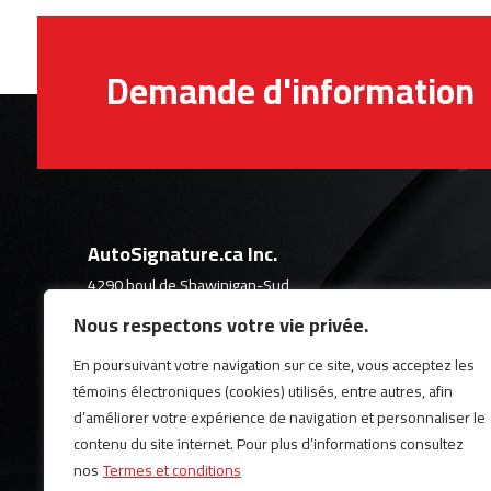
Demande d'information
AutoSignature.ca Inc.
4290 boul de Shawinigan-Sud
Shawinigan (Québec)
Nous respectons votre vie privée.
G9P 4G2
(819) 531-2074
En poursuivant votre navigation sur ce site, vous acceptez les
témoins électroniques (cookies) utilisés, entre autres, afin
d’améliorer votre expérience de navigation et personnaliser le
contenu du site internet. Pour plus d’informations consultez
nos
Termes et conditions