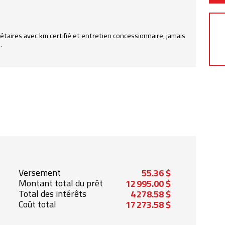
iétaires avec km certifié et entretien concessionnaire, jamais
.
Versement
55.36 $
Montant total du prêt
12 995.00 $
Total des intérêts
4 278.58 $
Coût total
17 273.58 $