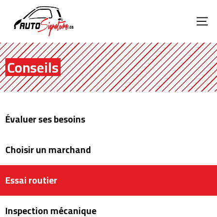
Conseils
Évaluer ses besoins
Choisir un marchand
Essai routier
Inspection mécanique