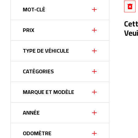
MOT-CLÉ
Cett
PRIX
Veui
à
TYPE DE VÉHICULE
Berline
[6]
CATÉGORIES
Minivan
[1]
VUS
[5]
Familiale
[1]
MARQUE ET MODÈLE
Utilitaire
[5]
ANNÉE
à
ODOMÈTRE